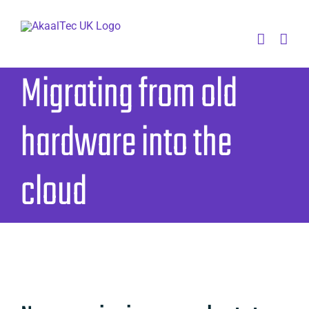
Skip
to
content
Migrating from old
hardware into the
cloud